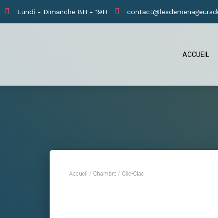
Lundi - Dimanche 8H - 19H
contact@lesdemenageursd
ACCUEIL
Accueil
/
Chambre
/ Clic-Clac