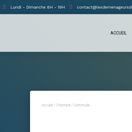
Lundi - Dimanche 8H - 19H
contact@lesdemenageursd
ACCUEIL
Accueil
/
Chambre
/ Commode